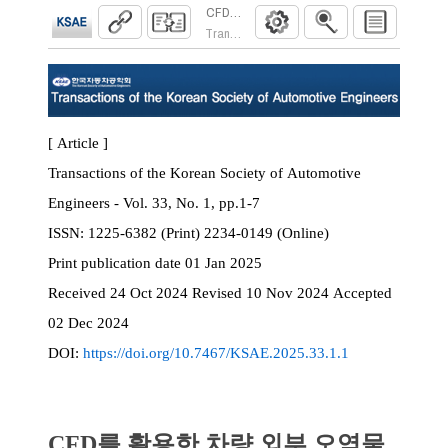
CFD를 활용한 차량 외부 오염물질 샘플링
Transactions of the Korean Society of Automoti
[ Article ]
Transactions of the Korean Society of Automotive
Engineers - Vol. 33, No. 1, pp.1-7
ISSN:
1225-6382 (Print) 2234-0149 (Online)
Print
publication date
01 Jan 2025
Received
24 Oct 2024
Revised
10 Nov 2024
Accepted
02 Dec 2024
DOI:
https://doi.org/10.7467/KSAE.2025.33.1.1
CFD를 활용한 차량 외부 오염물