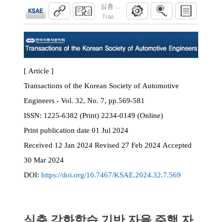
심층 강화학습 기반 자율 주행 자동차의 램
Transactions of the Korean Society of Automoti
[ Article ]
Transactions of the Korean Society of Automotive
Engineers - Vol. 32, No. 7, pp.569-581
ISSN:
1225-6382 (Print) 2234-0149 (Online)
Print
publication date
01 Jul 2024
Received
12 Jan 2024
Revised
27 Feb 2024
Accepted
30 Mar 2024
DOI:
https://doi.org/10.7467/KSAE.2024.32.7.569
심층 강화학습 기반 자율 주행 자