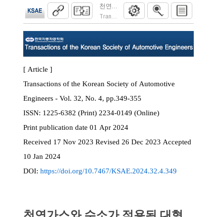
천연가스와 수소가 적용된 대형엔진의 부분
Transactions of the Korean Society of Automoti
[ Article ]
Transactions of the Korean Society of Automotive
Engineers - Vol. 32, No. 4, pp.349-355
ISSN:
1225-6382 (Print) 2234-0149 (Online)
Print
publication date
01 Apr 2024
Received
17 Nov 2023
Revised
26 Dec 2023
Accepted
10 Jan 2024
DOI:
https://doi.org/10.7467/KSAE.2024.32.4.349
천연가스와 수소가 적용된 대형