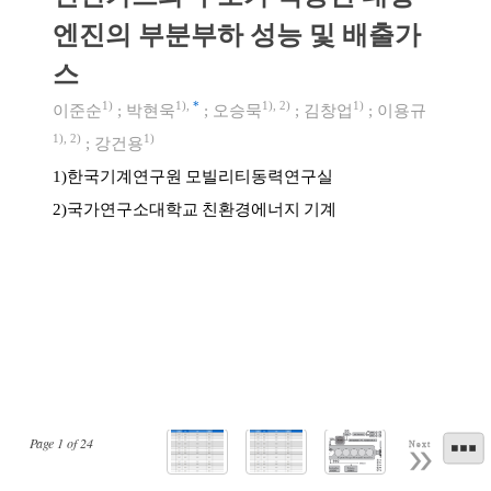
엔진의 부분부하 성능 및 배출가
스
1)
1)
,
*
1)
,
2)
1)
이준순
;
박현욱
;
오승묵
;
김창업
;
이용규
1)
,
2)
1)
;
강건용
한국기계연구원 모빌리티동력연구실
1)
국가연구소대학교 친환경에너지 기계
2)
Page
1
of
24
Next