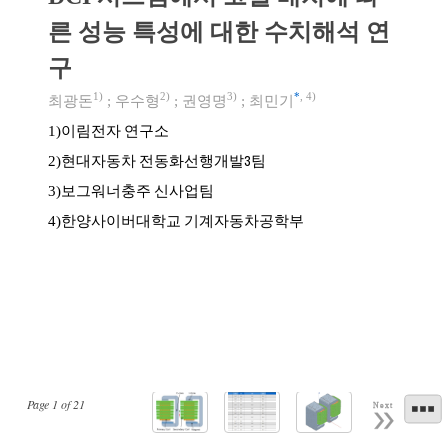
른 성능 특성에 대한 수치해석 연
구
1)
2)
3)
*
,
4)
최광돈
;
우수형
;
권영명
;
최민기
이림전자 연구소
1)
현대자동차 전동화선행개발3팀
2)
보그워너충주 신사업팀
3)
한양사이버대학교 기계자동차공학부
4)
Page
1
of
21
Next