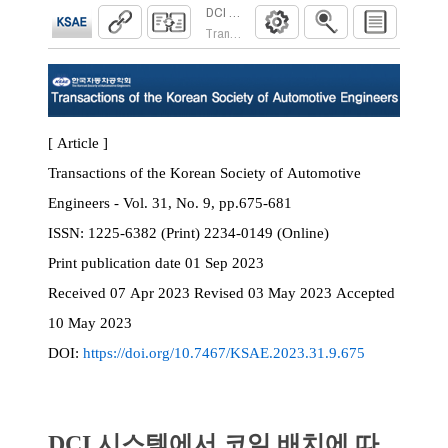
DCI 시스템에서 코일 배치에 따른 성능 특
Transactions of the Korean Society of Automoti
[ Article ]
Transactions of the Korean Society of Automotive
Engineers - Vol. 31, No. 9, pp.675-681
ISSN:
1225-6382 (Print) 2234-0149 (Online)
Print
publication date
01 Sep 2023
Received
07 Apr 2023
Revised
03 May 2023
Accepted
10 May 2023
DOI:
https://doi.org/10.7467/KSAE.2023.31.9.675
DCI 시스템에서 코일 배치에 따