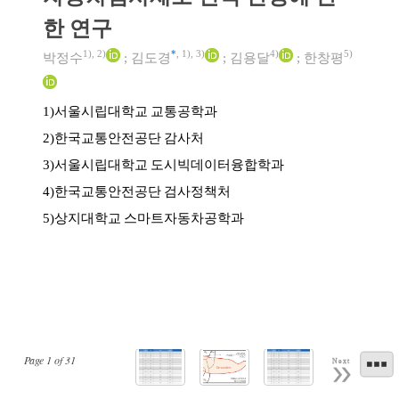
한 연구
1)
,
2)
*
,
1)
,
3)
4)
5)
박정수
;
김도경
;
김용달
;
한창평
서울시립대학교 교통공학과
1)
한국교통안전공단 감사처
2)
서울시립대학교 도시빅데이터융합학과
3)
한국교통안전공단 검사정책처
4)
상지대학교 스마트자동차공학과
5)
Page
1
of
31
Next