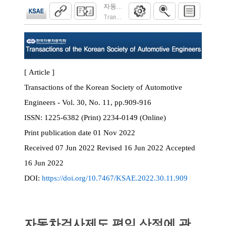
자동차검사제도 편익 산정에 관한 연구
Transactions of the Korean Society of Automoti
[ Article ]
Transactions of the Korean Society of Automotive
Engineers - Vol. 30, No. 11, pp.909-916
ISSN:
1225-6382 (Print) 2234-0149 (Online)
Print
publication date
01 Nov 2022
Received
07 Jun 2022
Revised
16 Jun 2022
Accepted
16 Jun 2022
DOI:
https://doi.org/10.7467/KSAE.2022.30.11.909
자동차검사제도 편익 산정에 관