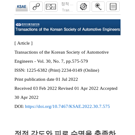
정적 강도와 피로 수명을 충족하는 경량 인
Transactions of the Korean Society of Automoti
[ Article ]
Transactions of the Korean Society of Automotive
Engineers - Vol. 30, No. 7, pp.575-579
ISSN:
1225-6382 (Print) 2234-0149 (Online)
Print
publication date
01 Jul 2022
Received
03 Feb 2022
Revised
01 Apr 2022
Accepted
30 Apr 2022
DOI:
https://doi.org/10.7467/KSAE.2022.30.7.575
정적 강도와 피로 수명을 충족하