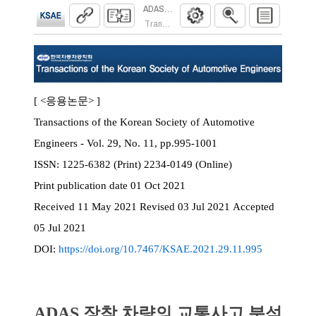
ADAS 장착 차량의 교통사고 분석을 위한 A
Transactions of the Korean Society of Automoti
[ <응용논문> ]
Transactions of the Korean Society of Automotive
Engineers - Vol. 29, No. 11, pp.995-1001
ISSN:
1225-6382 (Print) 2234-0149 (Online)
Print
publication date
01 Oct 2021
Received
11 May 2021
Revised
03 Jul 2021
Accepted
05 Jul 2021
DOI:
https://doi.org/10.7467/KSAE.2021.29.11.995
ADAS 장착 차량의 교통사고 분석