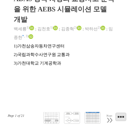
을 위한 AEBS 시뮬레이션 모델
개발
1)
1)
2)
2)
백세룡
;
김천호
;
김종혁
;
박하선
;
임
*
,
3)
종한
가천삼송자동차연구센터
1)
국립과학수사연구원 교통과
2)
가천대학교 기계공학과
3)
Page
1
of
21
Next