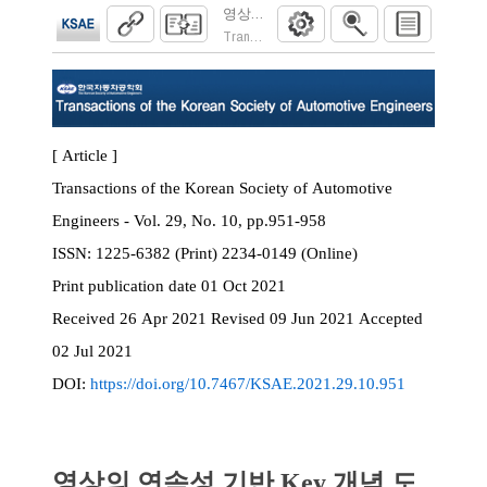
영상의 연속성 기반 Key 개념 도입을 통해
Transactions of the Korean Society of Automoti
[ Article ]
Transactions of the Korean Society of Automotive
Engineers - Vol. 29, No. 10, pp.951-958
ISSN:
1225-6382 (Print) 2234-0149 (Online)
Print
publication date
01 Oct 2021
Received
26 Apr 2021
Revised
09 Jun 2021
Accepted
02 Jul 2021
DOI:
https://doi.org/10.7467/KSAE.2021.29.10.951
영상의 연속성 기반 Key 개념 도