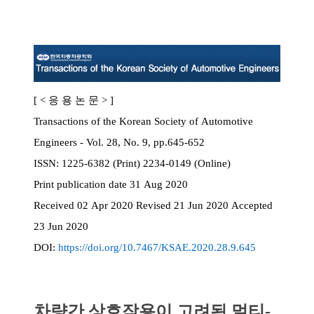
[ < 응 용 논 문 > ]
Transactions of the Korean Society of Automotive
Engineers - Vol. 28, No. 9, pp.645-652
ISSN:
1225-6382 (Print) 2234-0149 (Online)
Print
publication date
31 Aug 2020
Received
02 Apr 2020
Revised
21 Jun 2020
Accepted
23 Jun 2020
DOI:
https://doi.org/10.7467/KSAE.2020.28.9.645
차량간 상호작용이 고려된 멀티-