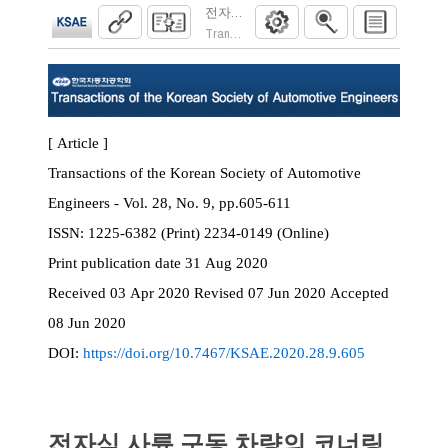
전자식 사륜 구동 차량의 코너링 성능 향상
Transactions of the Korean Society of Automoti
[ Article ]
Transactions of the Korean Society of Automotive
Engineers - Vol. 28, No. 9, pp.605-611
ISSN:
1225-6382 (Print) 2234-0149 (Online)
Print
publication date
31 Aug 2020
Received
03 Apr 2020
Revised
07 Jun 2020
Accepted
08 Jun 2020
DOI:
https://doi.org/10.7467/KSAE.2020.28.9.605
전자식 사륜 구동 차량의 코너링