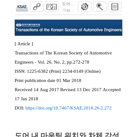
도어 내 마운팅 위치와 차체 강성이 프레스
Transactions of the Korean Society of Automoti
[ Article ]
Transactions of The Korean Society of Automotive
Engineers - Vol. 26, No. 2, pp.272-278
ISSN:
1225-6382 (Print) 2234-0149 (Online)
Print
publication date
01 Mar 2018
Received
14 Aug 2017
Revised
13 Dec 2017
Accepted
17 Jan 2018
DOI:
https://doi.org/10.7467/KSAE.2018.26.2.272
도어 내 마운팅 위치와 차체 강성